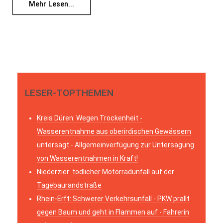
Mehr Lesen...
LESER-TOPTHEMEN
Kreis Düren: Wegen Trockenheit -
Wasserentnahme aus oberirdischen Gewässern
untersagt - Allgemeinverfügung zur Untersagung
von Wasserentnahmen in Kraft!
Niederzier: tödlicher Motorradunfall auf der
Tagebaurandstraße
Rhein-Erft: Schwerer Verkehrsunfall - PKW prallt
gegen Baum und geht in Flammen auf - Fahrerin