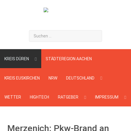
Suchen
...
KREIS DÜREN
STÄDTEREGION AACHEN
KREIS EUSKIRCHEN
NRW
DEUTSCHLAND
WETTER
HIGHTECH
RATGEBER
IMPRESSUM
Merzenich: Pkw-Brand an