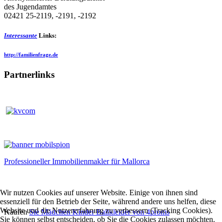
des Jugendamtes
02421 25-2119, -2191, -2192
Interessante
Links:
http://familienfrage.de
Partnerlinks
Professioneller Immobilienmakler für Mallorca
Wir nutzen Cookies auf unserer Website. Einige von ihnen sind
essenziell für den Betrieb der Seite, während andere uns helfen, diese
Website und die Nutzererfahrung zu verbessern (Tracking Cookies).
Kaufen
Sie Mädchen Kinder Ballkleider von 4proms
Sie können selbst entscheiden, ob Sie die Cookies zulassen möchten.