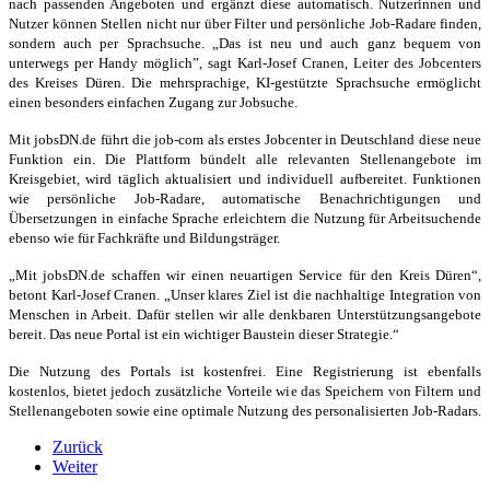
nach passenden Angeboten und ergänzt diese automatisch. Nutzerinnen und
Nutzer können Stellen nicht nur über Filter und persönliche Job-Radare finden,
sondern auch per Sprachsuche. „Das ist neu und auch ganz bequem von
unterwegs per Handy möglich”, sagt Karl-Josef Cranen, Leiter des Jobcenters
des Kreises Düren. Die mehrsprachige, KI-gestützte Sprachsuche ermöglicht
einen besonders einfachen Zugang zur Jobsuche.
Mit jobsDN.de führt die job-com als erstes Jobcenter in Deutschland diese neue
Funktion ein. Die Plattform bündelt alle relevanten Stellenangebote im
Kreisgebiet, wird täglich aktualisiert und individuell aufbereitet. Funktionen
wie persönliche Job-Radare, automatische Benachrichtigungen und
Übersetzungen in einfache Sprache erleichtern die Nutzung für Arbeitsuchende
ebenso wie für Fachkräfte und Bildungsträger.
„Mit jobsDN.de schaffen wir einen neuartigen Service für den Kreis Düren“,
betont Karl-Josef Cranen. „Unser klares Ziel ist die nachhaltige Integration von
Menschen in Arbeit. Dafür stellen wir alle denkbaren Unterstützungsangebote
bereit. Das neue Portal ist ein wichtiger Baustein dieser Strategie.“
Die Nutzung des Portals ist kostenfrei. Eine Registrierung ist ebenfalls
kostenlos, bietet jedoch zusätzliche Vorteile wie das Speichern von Filtern und
Stellenangeboten sowie eine optimale Nutzung des personalisierten Job-Radars.
Zurück
Weiter