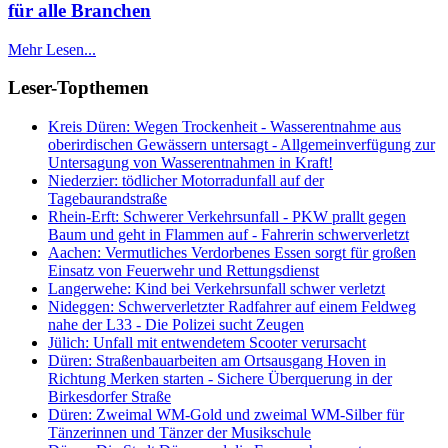
für alle Branchen
Mehr Lesen...
Leser-Topthemen
Kreis Düren: Wegen Trockenheit - Wasserentnahme aus
oberirdischen Gewässern untersagt - Allgemeinverfügung zur
Untersagung von Wasserentnahmen in Kraft!
Niederzier: tödlicher Motorradunfall auf der
Tagebaurandstraße
Rhein-Erft: Schwerer Verkehrsunfall - PKW prallt gegen
Baum und geht in Flammen auf - Fahrerin schwerverletzt
Aachen: Vermutliches Verdorbenes Essen sorgt für großen
Einsatz von Feuerwehr und Rettungsdienst
Langerwehe: Kind bei Verkehrsunfall schwer verletzt
Nideggen: Schwerverletzter Radfahrer auf einem Feldweg
nahe der L33 - Die Polizei sucht Zeugen
Jülich: Unfall mit entwendetem Scooter verursacht
Düren: Straßenbauarbeiten am Ortsausgang Hoven in
Richtung Merken starten - Sichere Überquerung in der
Birkesdorfer Straße
Düren: Zweimal WM-Gold und zweimal WM-Silber für
Tänzerinnen und Tänzer der Musikschule