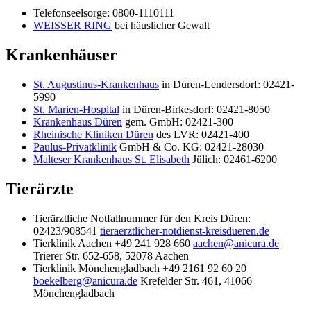
Telefonseelsorge: 0800-1110111
WEISSER RING
bei häuslicher Gewalt
Krankenhäuser
St. Augustinus-Krankenhaus
in Düren-Lendersdorf: 02421-
5990
St. Marien-Hospital
in Düren-Birkesdorf: 02421-8050
Krankenhaus Düren
gem. GmbH: 02421-300
Rheinische Kliniken Düren
des LVR: 02421-400
Paulus-Privatklinik
GmbH & Co. KG: 02421-28030
Malteser Krankenhaus St. Elisabeth
Jülich: 02461-6200
Tierärzte
Tierärztliche Notfallnummer für den Kreis Düren:
02423/908541
tieraerztlicher-notdienst-kreisdueren.de
Tierklinik Aachen +49 241 928 660
aachen@anicura.de
Trierer Str. 652-658, 52078 Aachen
Tierklinik Mönchengladbach +49 2161 92 60 20
boekelberg@anicura.de
Krefelder Str. 461, 41066
Mönchengladbach