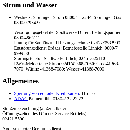
Strom und Wasser
Westnetz: Störungen Strom 0800/4112244, Störungen Gas
0800/0793427
Versorgungsgebiet der Stadtwerke Düren: Leitungspartner
0800/4865111
Innung für Sanitär- und Heizungstechnik: 02422/9533999
Entstörungsdienst Erdgas: Betriebsstelle Linnich, 0800/7
9999 50
Störungstelefon Stadtwerke Jülich, 02461/625110
EWV-Meldestelle: Strom 0241/41368-7060; Gas -41368-
7070; Wärme -41368-7080; Wasser -41368-7090
Allgemeines
Sperrung von ec- oder Kreditkarten
: 116116
ADAC
Pannenhilfe: 0180-2 22 22 22
Straßenbeleuchtung (außerhalb der
Öffnungszeiten des Dürener Service Betriebs):
02421 5590
Anonymisierter Beratungsdienst