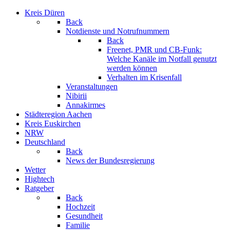
Kreis Düren
Back
Notdienste und Notrufnummern
Back
Freenet, PMR und CB-Funk:
Welche Kanäle im Notfall genutzt
werden können
Verhalten im Krisenfall
Veranstaltungen
Nibirii
Annakirmes
Städteregion Aachen
Kreis Euskirchen
NRW
Deutschland
Back
News der Bundesregierung
Wetter
Hightech
Ratgeber
Back
Hochzeit
Gesundheit
Familie