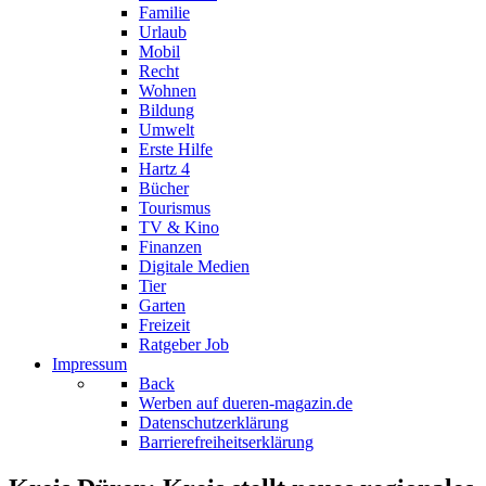
Familie
Urlaub
Mobil
Recht
Wohnen
Bildung
Umwelt
Erste Hilfe
Hartz 4
Bücher
Tourismus
TV & Kino
Finanzen
Digitale Medien
Tier
Garten
Freizeit
Ratgeber Job
Impressum
Back
Werben auf dueren-magazin.de
Datenschutzerklärung
Barrierefreiheitserklärung