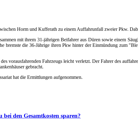
schen Horm und Kufferath zu einem Auffahrunfall zweier Pkw. Dabei w
ammen mit ihrem 31-jährigen Beifahrer aus Düren sowie einem Säugling
e bremste die 36-Jährige ihren Pkw hinter der Einmündung zum "Bleibe
es vorausfahrenden Fahrzeugs leicht verletzt. Der Fahrer des auffahre
ankenhäuser gebracht.
sariat hat die Ermittlungen aufgenommen.
u bei den Gesamtkosten sparen?