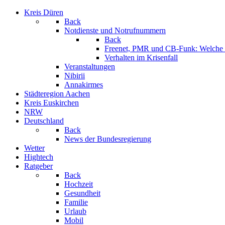
Kreis Düren
Back
Notdienste und Notrufnummern
Back
Freenet, PMR und CB-Funk: Welche K
Verhalten im Krisenfall
Veranstaltungen
Nibirii
Annakirmes
Städteregion Aachen
Kreis Euskirchen
NRW
Deutschland
Back
News der Bundesregierung
Wetter
Hightech
Ratgeber
Back
Hochzeit
Gesundheit
Familie
Urlaub
Mobil