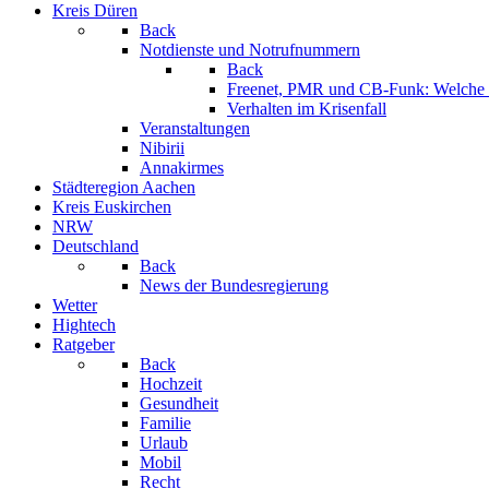
Kreis Düren
Back
Notdienste und Notrufnummern
Back
Freenet, PMR und CB-Funk: Welche K
Verhalten im Krisenfall
Veranstaltungen
Nibirii
Annakirmes
Städteregion Aachen
Kreis Euskirchen
NRW
Deutschland
Back
News der Bundesregierung
Wetter
Hightech
Ratgeber
Back
Hochzeit
Gesundheit
Familie
Urlaub
Mobil
Recht