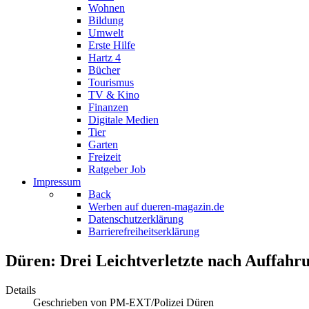
Wohnen
Bildung
Umwelt
Erste Hilfe
Hartz 4
Bücher
Tourismus
TV & Kino
Finanzen
Digitale Medien
Tier
Garten
Freizeit
Ratgeber Job
Impressum
Back
Werben auf dueren-magazin.de
Datenschutzerklärung
Barrierefreiheitserklärung
Düren: Drei Leichtverletzte nach Auffahr
Details
Geschrieben von
PM-EXT/Polizei Düren