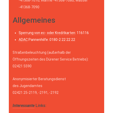
-41368-7070; Wärme -41368-7080; Wasser
-41368-7090
Allgemeines
Sperrung von ec- oder Kreditkarten
: 116116
ADAC
Pannenhilfe: 0180-2 22 22 22
Straßenbeleuchtung (außerhalb der
Öffnungszeiten des Dürener Service Betriebs):
02421 5590
Anonymisierter Beratungsdienst
des Jugendamtes
02421 25-2119, -2191, -2192
Interessante
Links: