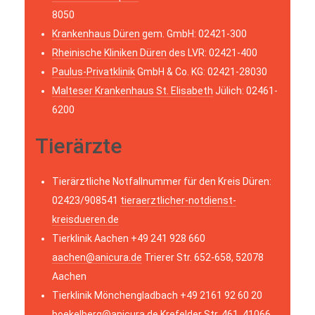
8050
Krankenhaus Düren
gem. GmbH: 02421-300
Rheinische Kliniken Düren
des LVR: 02421-400
Paulus-Privatklinik
GmbH & Co. KG: 02421-28030
Malteser Krankenhaus St. Elisabeth
Jülich: 02461-
6200
Tierärzte
Tierärztliche Notfallnummer für den Kreis Düren:
02423/908541
tieraerztlicher-notdienst-
kreisdueren.de
Tierklinik Aachen +49 241 928 660
aachen@anicura.de
Trierer Str. 652-658, 52078
Aachen
Tierklinik Mönchengladbach +49 2161 92 60 20
boekelberg@anicura.de
Krefelder Str. 461, 41066