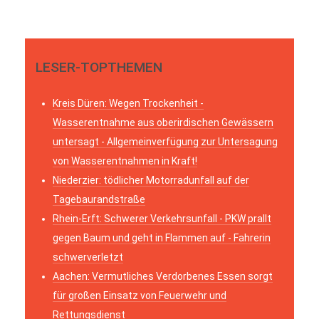
LESER-TOPTHEMEN
Kreis Düren: Wegen Trockenheit -
Wasserentnahme aus oberirdischen Gewässern
untersagt - Allgemeinverfügung zur Untersagung
von Wasserentnahmen in Kraft!
Niederzier: tödlicher Motorradunfall auf der
Tagebaurandstraße
Rhein-Erft: Schwerer Verkehrsunfall - PKW prallt
gegen Baum und geht in Flammen auf - Fahrerin
schwerverletzt
Aachen: Vermutliches Verdorbenes Essen sorgt
für großen Einsatz von Feuerwehr und
Rettungsdienst