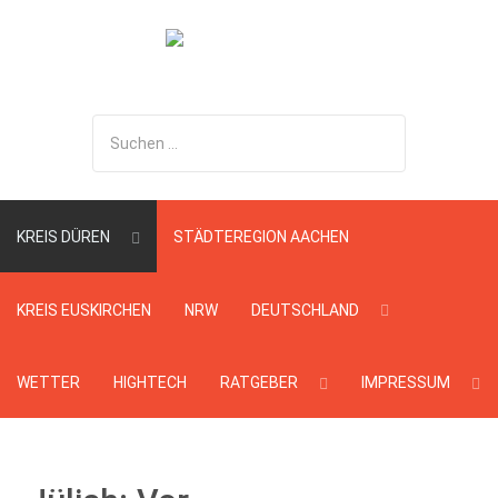
Suchen
...
KREIS DÜREN
STÄDTEREGION AACHEN
KREIS EUSKIRCHEN
NRW
DEUTSCHLAND
WETTER
HIGHTECH
RATGEBER
IMPRESSUM