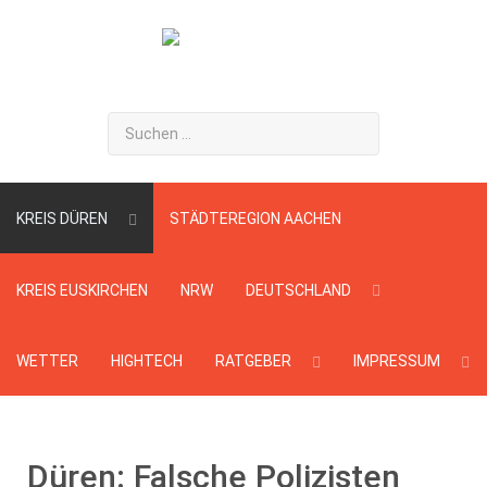
Suchen
...
KREIS DÜREN
STÄDTEREGION AACHEN
KREIS EUSKIRCHEN
NRW
DEUTSCHLAND
WETTER
HIGHTECH
RATGEBER
IMPRESSUM
Düren: Falsche Polizisten