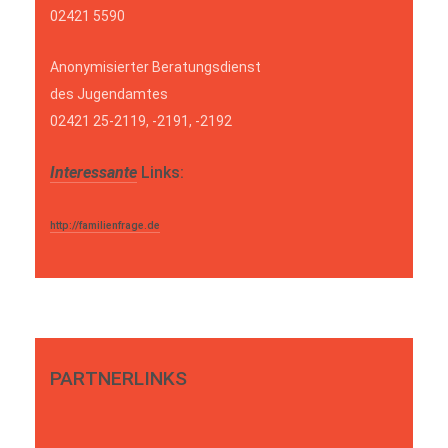
02421 5590
Anonymisierter Beratungsdienst
des Jugendamtes
02421 25-2119, -2191, -2192
Interessante
Links:
http://familienfrage.de
PARTNERLINKS