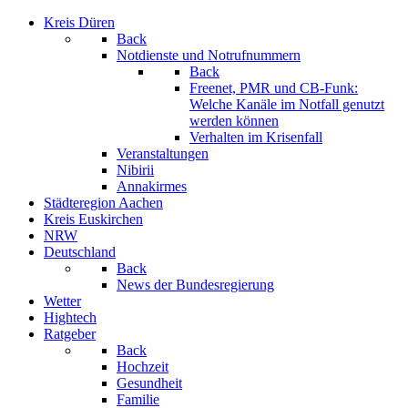
Kreis Düren
Back
Notdienste und Notrufnummern
Back
Freenet, PMR und CB-Funk:
Welche Kanäle im Notfall genutzt
werden können
Verhalten im Krisenfall
Veranstaltungen
Nibirii
Annakirmes
Städteregion Aachen
Kreis Euskirchen
NRW
Deutschland
Back
News der Bundesregierung
Wetter
Hightech
Ratgeber
Back
Hochzeit
Gesundheit
Familie