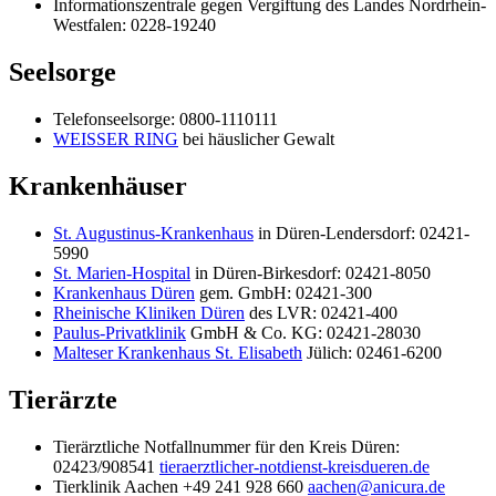
Informationszentrale gegen Vergiftung des Landes Nordrhein-
Westfalen: 0228-19240
Seelsorge
Telefonseelsorge: 0800-1110111
WEISSER RING
bei häuslicher Gewalt
Krankenhäuser
St. Augustinus-Krankenhaus
in Düren-Lendersdorf: 02421-
5990
St. Marien-Hospital
in Düren-Birkesdorf: 02421-8050
Krankenhaus Düren
gem. GmbH: 02421-300
Rheinische Kliniken Düren
des LVR: 02421-400
Paulus-Privatklinik
GmbH & Co. KG: 02421-28030
Malteser Krankenhaus St. Elisabeth
Jülich: 02461-6200
Tierärzte
Tierärztliche Notfallnummer für den Kreis Düren:
02423/908541
tieraerztlicher-notdienst-kreisdueren.de
Tierklinik Aachen +49 241 928 660
aachen@anicura.de