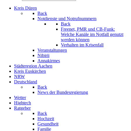
Kreis Düren
Back
Notdienste und Notrufnummern
Back
Freenet, PMR und CB-Funk:
Welche Kanäle im Notfall genutzt
werden können
Verhalten im Krisenfall
Veranstaltungen
Nibirii
Annakirmes
Städteregion Aachen
Kreis Euskirchen
NRW
Deutschland
Back
News der Bundesregierung
Wetter
Hightech
Ratgeber
Back
Hochzeit
Gesundheit
Familie