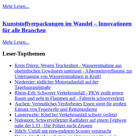
Mehr Lesen...
Kunststoffverpackungen im Wandel – Innovationen
für alle Branchen
Mehr Lesen...
Leser-Topthemen
Kreis Düren: Wegen Trockenheit - Wasserentnahme aus
oberirdischen Gewässern untersagt - Allgemeinverfügung zur
Untersagung von Wasserentnahmen in Kraft!
Niederzier: tödlicher Motorradunfall auf der
Tagebaurandstraße
Rhein-Erft: Schwerer Verkehrsunfall - PKW prallt gegen
Baum und geht in Flammen auf - Fahrerin schwerverletzt
Aachen: Vermutliches Verdorbenes Essen sorgt für großen
Einsatz von Feuerwehr und Rettungsdienst
Langerwehe: Kind bei Verkehrsunfall schwer verletzt
Nideggen: Schwerverletzter Radfahrer auf einem Feldweg
nahe der L33 - Die Polizei sucht Zeugen
Jülich: Unfall mit entwendetem Scooter verursacht