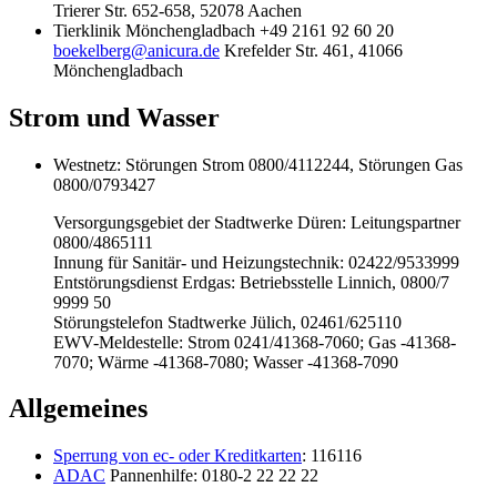
Trierer Str. 652-658, 52078 Aachen
Tierklinik Mönchengladbach +49 2161 92 60 20
boekelberg@anicura.de
Krefelder Str. 461, 41066
Mönchengladbach
Strom und Wasser
Westnetz: Störungen Strom 0800/4112244, Störungen Gas
0800/0793427
Versorgungsgebiet der Stadtwerke Düren: Leitungspartner
0800/4865111
Innung für Sanitär- und Heizungstechnik: 02422/9533999
Entstörungsdienst Erdgas: Betriebsstelle Linnich, 0800/7
9999 50
Störungstelefon Stadtwerke Jülich, 02461/625110
EWV-Meldestelle: Strom 0241/41368-7060; Gas -41368-
7070; Wärme -41368-7080; Wasser -41368-7090
Allgemeines
Sperrung von ec- oder Kreditkarten
: 116116
ADAC
Pannenhilfe: 0180-2 22 22 22