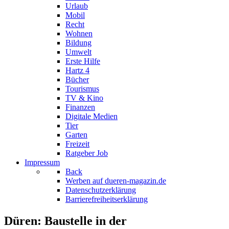
Urlaub
Mobil
Recht
Wohnen
Bildung
Umwelt
Erste Hilfe
Hartz 4
Bücher
Tourismus
TV & Kino
Finanzen
Digitale Medien
Tier
Garten
Freizeit
Ratgeber Job
Impressum
Back
Werben auf dueren-magazin.de
Datenschutzerklärung
Barrierefreiheitserklärung
Düren: Baustelle in der