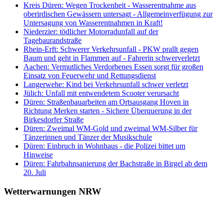
Kreis Düren: Wegen Trockenheit - Wasserentnahme aus
oberirdischen Gewässern untersagt - Allgemeinverfügung zur
Untersagung von Wasserentnahmen in Kraft!
Niederzier: tödlicher Motorradunfall auf der
Tagebaurandstraße
Rhein-Erft: Schwerer Verkehrsunfall - PKW prallt gegen
Baum und geht in Flammen auf - Fahrerin schwerverletzt
Aachen: Vermutliches Verdorbenes Essen sorgt für großen
Einsatz von Feuerwehr und Rettungsdienst
Langerwehe: Kind bei Verkehrsunfall schwer verletzt
Jülich: Unfall mit entwendetem Scooter verursacht
Düren: Straßenbauarbeiten am Ortsausgang Hoven in
Richtung Merken starten - Sichere Überquerung in der
Birkesdorfer Straße
Düren: Zweimal WM-Gold und zweimal WM-Silber für
Tänzerinnen und Tänzer der Musikschule
Düren: Einbruch in Wohnhaus - die Polizei bittet um
Hinweise
Düren: Fahrbahnsanierung der Bachstraße in Birgel ab dem
20. Juli
Wetterwarnungen NRW