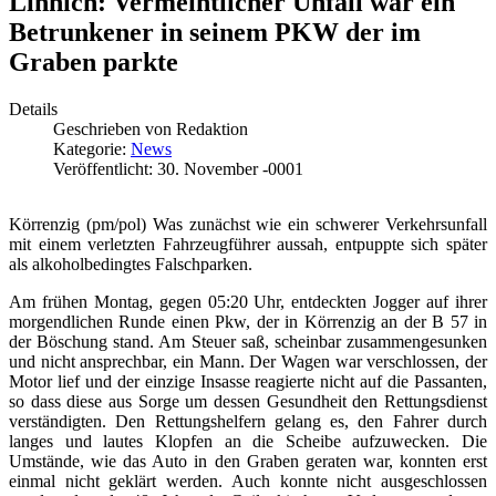
Linnich: Vermeintlicher Unfall war ein
Betrunkener in seinem PKW der im
Graben parkte
Details
Geschrieben von
Redaktion
Kategorie:
News
Veröffentlicht: 30. November -0001
Körrenzig (pm/pol) Was zunächst wie ein schwerer Verkehrsunfall
mit einem verletzten Fahrzeugführer aussah, entpuppte sich später
als alkoholbedingtes Falschparken.
Am frühen Montag, gegen 05:20 Uhr, entdeckten Jogger auf ihrer
morgendlichen Runde einen Pkw, der in Körrenzig an der B 57 in
der Böschung stand. Am Steuer saß, scheinbar zusammengesunken
und nicht ansprechbar, ein Mann. Der Wagen war verschlossen, der
Motor lief und der einzige Insasse reagierte nicht auf die Passanten,
so dass diese aus Sorge um dessen Gesundheit den Rettungsdienst
verständigten. Den Rettungshelfern gelang es, den Fahrer durch
langes und lautes Klopfen an die Scheibe aufzuwecken. Die
Umstände, wie das Auto in den Graben geraten war, konnten erst
einmal nicht geklärt werden. Auch konnte nicht ausgeschlossen