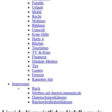
Familie
Urlaub
Mobil
Recht
Wohnen
Bildung
Umwelt
Erste Hilfe
Hartz 4
Bücher
Tourismus
TV & Kino
Finanzen
Digitale Medien
Tier
Garten
Freizeit
Ratgeber Job
Impressum
Back
Werben auf dueren-magazin.de
Datenschutzerklärung
Barrierefreiheitserklärung