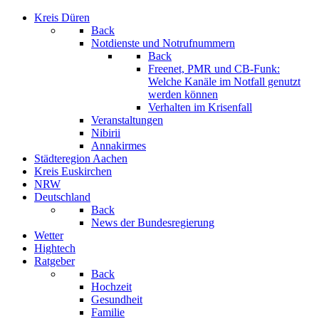
Kreis Düren
Back
Notdienste und Notrufnummern
Back
Freenet, PMR und CB-Funk:
Welche Kanäle im Notfall genutzt
werden können
Verhalten im Krisenfall
Veranstaltungen
Nibirii
Annakirmes
Städteregion Aachen
Kreis Euskirchen
NRW
Deutschland
Back
News der Bundesregierung
Wetter
Hightech
Ratgeber
Back
Hochzeit
Gesundheit
Familie