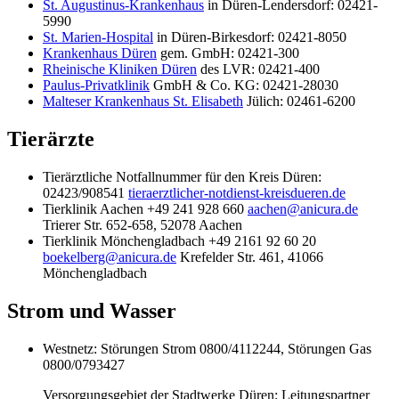
St. Augustinus-Krankenhaus
in Düren-Lendersdorf: 02421-
5990
St. Marien-Hospital
in Düren-Birkesdorf: 02421-8050
Krankenhaus Düren
gem. GmbH: 02421-300
Rheinische Kliniken Düren
des LVR: 02421-400
Paulus-Privatklinik
GmbH & Co. KG: 02421-28030
Malteser Krankenhaus St. Elisabeth
Jülich: 02461-6200
Tierärzte
Tierärztliche Notfallnummer für den Kreis Düren:
02423/908541
tieraerztlicher-notdienst-kreisdueren.de
Tierklinik Aachen +49 241 928 660
aachen@anicura.de
Trierer Str. 652-658, 52078 Aachen
Tierklinik Mönchengladbach +49 2161 92 60 20
boekelberg@anicura.de
Krefelder Str. 461, 41066
Mönchengladbach
Strom und Wasser
Westnetz: Störungen Strom 0800/4112244, Störungen Gas
0800/0793427
Versorgungsgebiet der Stadtwerke Düren: Leitungspartner