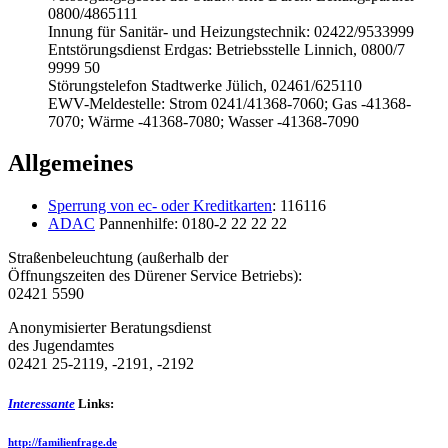
0800/4865111
Innung für Sanitär- und Heizungstechnik: 02422/9533999
Entstörungsdienst Erdgas: Betriebsstelle Linnich, 0800/7
9999 50
Störungstelefon Stadtwerke Jülich, 02461/625110
EWV-Meldestelle: Strom 0241/41368-7060; Gas -41368-
7070; Wärme -41368-7080; Wasser -41368-7090
Allgemeines
Sperrung von ec- oder Kreditkarten
: 116116
ADAC
Pannenhilfe: 0180-2 22 22 22
Straßenbeleuchtung (außerhalb der
Öffnungszeiten des Dürener Service Betriebs):
02421 5590
Anonymisierter Beratungsdienst
des Jugendamtes
02421 25-2119, -2191, -2192
Interessante
Links:
http://familienfrage.de