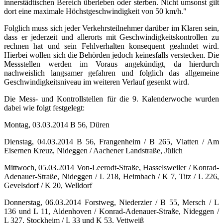
innerstädtischen Bereich überleben oder sterben. Nicht umsonst gilt
dort eine maximale Höchstgeschwindigkeit von 50 km/h."
Folglich muss sich jeder Verkehrsteilnehmer darüber im Klaren sein,
dass er jederzeit und allerorts mit Geschwindigkeitskontrollen zu
rechnen hat und sein Fehlverhalten konsequent geahndet wird.
Hierbei wollen sich die Behörden jedoch keinesfalls verstecken. Die
Messstellen werden im Voraus angekündigt, da hierdurch
nachweislich langsamer gefahren und folglich das allgemeine
Geschwindigkeitsniveau im weiteren Verlauf gesenkt wird.
Die Mess- und Kontrollstellen für die 9. Kalenderwoche wurden
dabei wie folgt festgelegt:
Montag, 03.03.2014 B 56, Düren
Dienstag, 04.03.2014 B 56, Frangenheim / B 265, Vlatten / Am
Eisernen Kreuz, Nideggen / Aachener Landstraße, Jülich
Mittwoch, 05.03.2014 Von-Leerodt-Straße, Hasselsweiler / Konrad-
Adenauer-Straße, Nideggen / L 218, Heimbach / K 7, Titz / L 226,
Gevelsdorf / K 20, Welldorf
Donnerstag, 06.03.2014 Forstweg, Niederzier / B 55, Mersch / L
136 und L 11, Aldenhoven / Konrad-Adenauer-Straße, Nideggen /
L 327, Stockheim / L 33 und K 53, Vettweiß