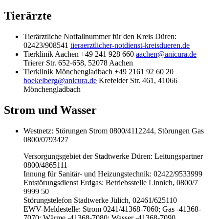
Tierärzte
Tierärztliche Notfallnummer für den Kreis Düren:
02423/908541
tieraerztlicher-notdienst-kreisdueren.de
Tierklinik Aachen +49 241 928 660
aachen@anicura.de
Trierer Str. 652-658, 52078 Aachen
Tierklinik Mönchengladbach +49 2161 92 60 20
boekelberg@anicura.de
Krefelder Str. 461, 41066
Mönchengladbach
Strom und Wasser
Westnetz: Störungen Strom 0800/4112244, Störungen Gas
0800/0793427
Versorgungsgebiet der Stadtwerke Düren: Leitungspartner
0800/4865111
Innung für Sanitär- und Heizungstechnik: 02422/9533999
Entstörungsdienst Erdgas: Betriebsstelle Linnich, 0800/7
9999 50
Störungstelefon Stadtwerke Jülich, 02461/625110
EWV-Meldestelle: Strom 0241/41368-7060; Gas -41368-
7070; Wärme -41368-7080; Wasser -41368-7090