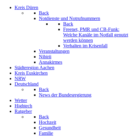
Kreis Düren
Back
Notdienste und Notrufnummern
Back
Freenet, PMR und CB-Funk:
Welche Kanäle im Notfall genutzt
werden können
Verhalten im Krisenfall
Veranstaltungen
Nibirii
Annakirmes
Städteregion Aachen
Kreis Euskirchen
NRW
Deutschland
Back
News der Bundesregierung
Wetter
Hightech
Ratgeber
Back
Hochzeit
Gesundheit
Familie