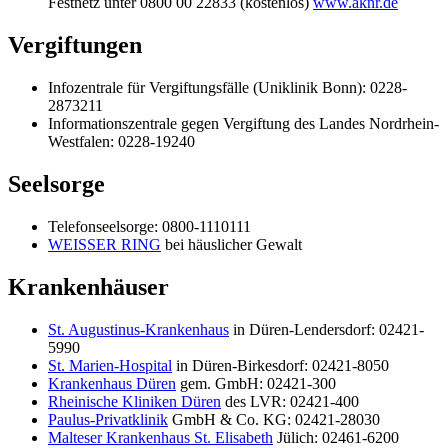
Festnetz unter 0800 00 22833 (kostenlos)
www.aknr.de
Vergiftungen
Infozentrale für Vergiftungsfälle (Uniklinik Bonn): 0228-
2873211
Informationszentrale gegen Vergiftung des Landes Nordrhein-
Westfalen: 0228-19240
Seelsorge
Telefonseelsorge: 0800-1110111
WEISSER RING
bei häuslicher Gewalt
Krankenhäuser
St. Augustinus-Krankenhaus
in Düren-Lendersdorf: 02421-
5990
St. Marien-Hospital
in Düren-Birkesdorf: 02421-8050
Krankenhaus Düren
gem. GmbH: 02421-300
Rheinische Kliniken Düren
des LVR: 02421-400
Paulus-Privatklinik
GmbH & Co. KG: 02421-28030
Malteser Krankenhaus St. Elisabeth
Jülich: 02461-6200