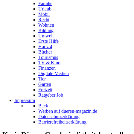
Familie
Urlaub
Mobil
Recht
Wohnen
Bildung
Umwelt
Erste Hilfe
Hartz 4
Bücher
Tourismus
TV & Kino
Finanzen
Digitale Medien
Tier
Garten
Freizeit
Ratgeber Job
Impressum
Back
Werben auf dueren-magazin.de
Datenschutzerklärung
Barrierefreiheitserklärung