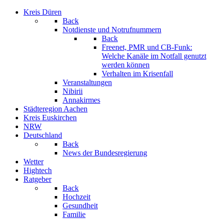
Kreis Düren
Back
Notdienste und Notrufnummern
Back
Freenet, PMR und CB-Funk:
Welche Kanäle im Notfall genutzt
werden können
Verhalten im Krisenfall
Veranstaltungen
Nibirii
Annakirmes
Städteregion Aachen
Kreis Euskirchen
NRW
Deutschland
Back
News der Bundesregierung
Wetter
Hightech
Ratgeber
Back
Hochzeit
Gesundheit
Familie