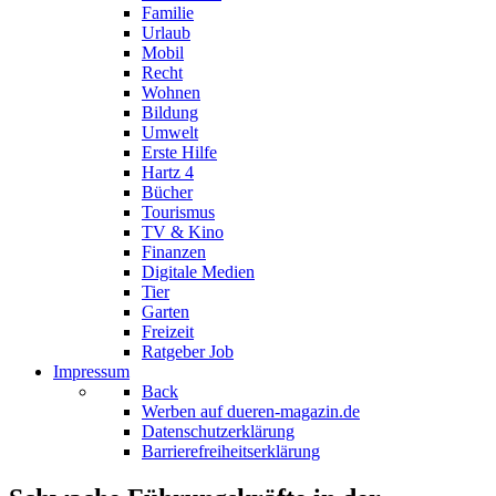
Familie
Urlaub
Mobil
Recht
Wohnen
Bildung
Umwelt
Erste Hilfe
Hartz 4
Bücher
Tourismus
TV & Kino
Finanzen
Digitale Medien
Tier
Garten
Freizeit
Ratgeber Job
Impressum
Back
Werben auf dueren-magazin.de
Datenschutzerklärung
Barrierefreiheitserklärung