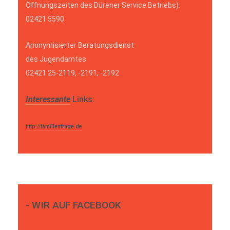
Öffnungszeiten des Dürener Service Betriebs):
02421 5590
Anonymisierter Beratungsdienst
des Jugendamtes
02421 25-2119, -2191, -2192
Interessante
Links:
http://familienfrage.de
- WIR AUF FACEBOOK