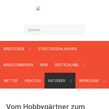
Suchen
...
KREIS DÜREN
STÄDTEREGION AACHEN
KREIS EUSKIRCHEN
NRW
DEUTSCHLAND
WETTER
HIGHTECH
RATGEBER
IMPRESSUM
Vom Hobbygärtner zum