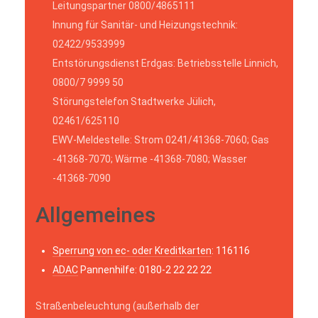
Leitungspartner 0800/4865111
Innung für Sanitär- und Heizungstechnik:
02422/9533999
Entstörungsdienst Erdgas: Betriebsstelle Linnich,
0800/7 9999 50
Störungstelefon Stadtwerke Jülich,
02461/625110
EWV-Meldestelle: Strom 0241/41368-7060; Gas
-41368-7070; Wärme -41368-7080; Wasser
-41368-7090
Allgemeines
Sperrung von ec- oder Kreditkarten
: 116116
ADAC
Pannenhilfe: 0180-2 22 22 22
Straßenbeleuchtung (außerhalb der