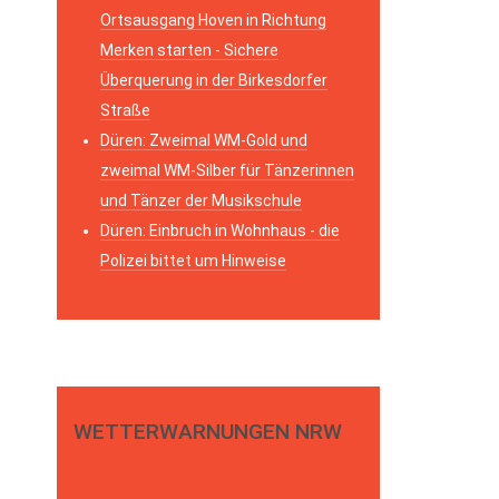
Ortsausgang Hoven in Richtung
Merken starten - Sichere
Überquerung in der Birkesdorfer
Straße
Düren: Zweimal WM-Gold und
zweimal WM-Silber für Tänzerinnen
und Tänzer der Musikschule
Düren: Einbruch in Wohnhaus - die
Polizei bittet um Hinweise
WETTERWARNUNGEN NRW