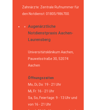
Zahnärzte: Zentrale Rufnummer für
den Notdienst: 01805/986700.
Augenärztliche
Notdienstpraxis Aachen-
Laurensberg
Universitätsklinikum Aachen,
Pauwelsstraße 30, 52074
Aachen
Öffnungszeiten
Mo, Di, Do: 19 - 21 Uhr
Mi, Fr: 16 - 21 Uhr
Sa, So, Feiertage: 9 - 13 Uhr und
von 16 - 21 Uhr